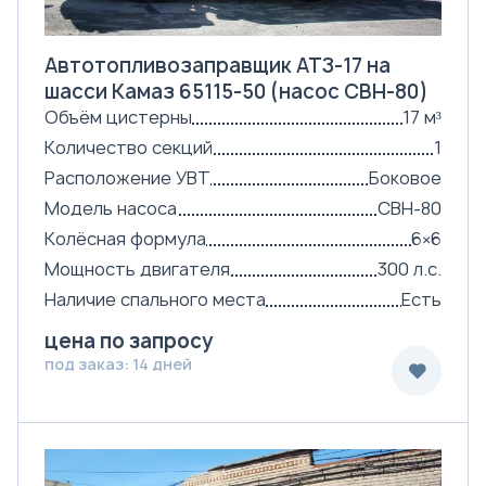
Автотопливозаправщик АТЗ-17 на
шасси Камаз 65115-50 (насос СВН-80)
Объём цистерны
17 м³
Количество секций
1
Расположение УВТ
Боковое
Модель насоса
СВН-80
Колёсная формула
6×6
Мощность двигателя
300 л.с.
Наличие спального места
Есть
цена по запросу
под заказ: 14 дней