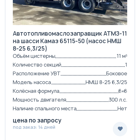
Автотопливомаслозаправщик АТМЗ-11
на шасси Камаз 65115-50 (насос НМШ
8-25 6,3/25)
Объём цистерны
11 м³
Количество секций
1
Расположение УВТ
Боковое
Модель насоса
НМШ 8-25 6,3/25
Колёсная формула
6×6
Мощность двигателя
300 л.с.
Наличие спального места
Нет
цена по запросу
под заказ: 14 дней