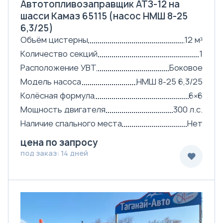
Автотопливозаправщик АТЗ-12 на
шасси Камаз 65115 (насос НМШ 8-25
6,3/25)
Объём цистерны
12 м³
Количество секций
1
Расположение УВТ
Боковое
Модель насоса
НМШ 8-25 6,3/25
Колёсная формула
6×6
Мощность двигателя
300 л.с.
Наличие спального места
Нет
цена по запросу
под заказ: 14 дней