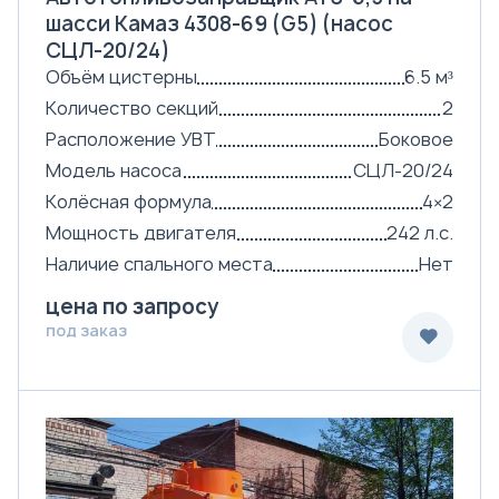
шасси Камаз 4308-69 (G5) (насос
СЦЛ-20/24)
Объём цистерны
6.5 м³
Количество секций
2
Расположение УВТ
Боковое
Модель насоса
СЦЛ-20/24
Колёсная формула
4×2
Мощность двигателя
242 л.с.
Наличие спального места
Нет
цена по запросу
под заказ