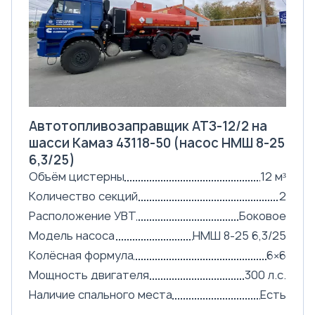
Автотопливозаправщик АТЗ-12/2 на
шасси Камаз 43118-50 (насос НМШ 8-25
6,3/25)
Объём цистерны
12 м³
Количество секций
2
Расположение УВТ
Боковое
Модель насоса
НМШ 8-25 6,3/25
Колёсная формула
6×6
Мощность двигателя
300 л.с.
Наличие спального места
Есть