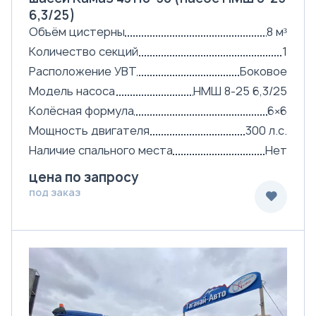
6,3/25)
Объём цистерны
8 м³
Количество секций
1
Расположение УВТ
Боковое
Модель насоса
НМШ 8-25 6,3/25
Колёсная формула
6×6
Мощность двигателя
300 л.с.
Наличие спального места
Нет
цена по запросу
под заказ