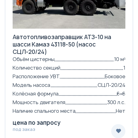
Автотопливозаправщик АТЗ-10 на
шасси Камаз 43118-50 (насос
СЦЛ-20/24)
Объём цистерны
10 м³
Количество секций
1
Расположение УВТ
Боковое
Модель насоса
СЦЛ-20/24
Колёсная формула
6×6
Мощность двигателя
300 л.с.
Наличие спального места
Нет
цена по запросу
под заказ