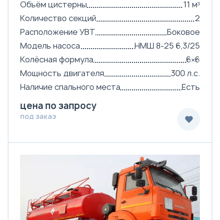
Объём цистерны
11 м³
Количество секций
2
Расположение УВТ
Боковое
Модель насоса
НМШ 8-25 6,3/25
Колёсная формула
6×6
Мощность двигателя
300 л.с.
Наличие спального места
Есть
цена по запросу
под заказ