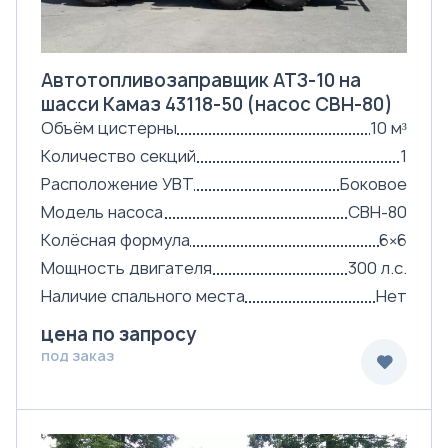
Автотопливозаправщик АТЗ-10 на
шасси Камаз 43118-50 (насос СВН-80)
Объём цистерны
10 м³
Количество секций
1
Расположение УВТ
Боковое
Модель насоса
СВН-80
Колёсная формула
6×6
Мощность двигателя
300 л.с.
Наличие спального места
Нет
цена по запросу
под заказ