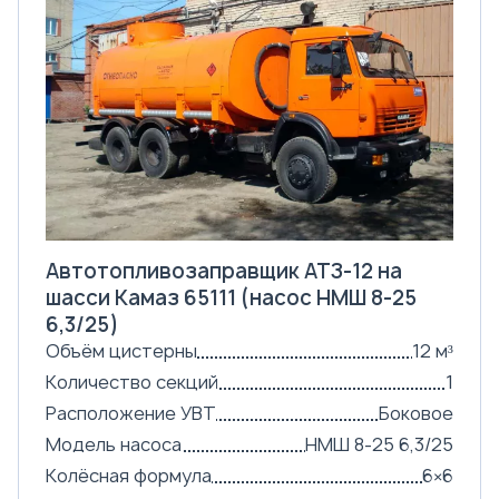
Автотопливозаправщик АТЗ-12 на
шасси Камаз 65111 (насос НМШ 8-25
6,3/25)
Объём цистерны
12 м³
Количество секций
1
Расположение УВТ
Боковое
Модель насоса
НМШ 8-25 6,3/25
Колёсная формула
6×6