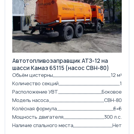
Автотопливозаправщик АТЗ-12 на
шасси Камаз 65115 (насос СВН-80)
Объём цистерны
12 м³
Количество секций
1
Расположение УВТ
Боковое
Модель насоса
СВН-80
Колёсная формула
6×6
Мощность двигателя
300 л.с.
Наличие спального места
Нет