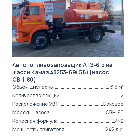
Автотопливозаправщик АТЗ-6,5 на
шасси Камаз 43253-69(G5) (насос
СВН-80)
Объём цистерны
6.5 м³
Количество секций
2
Расположение УВТ
Боковое
Модель насоса
СВН-80
Колёсная формула
4×2
Мощность двигателя
242 л.с.