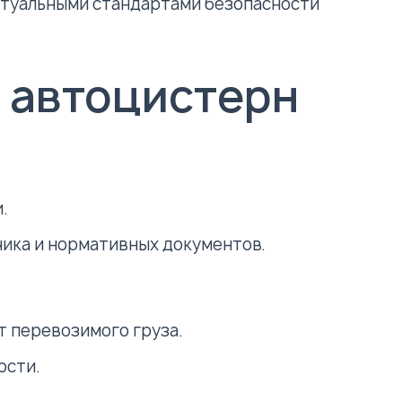
актуальными стандартами безопасности
 автоцистерн
.
чика и нормативных документов.
т перевозимого груза.
ости.