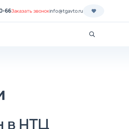
70-66
Заказать звонок
info@tgavto.ru
Поиск
и
 в НТЦ