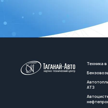
Техника в
Бензовоз
Автотопл
АТЗ
Автоцист
нефтепро
Вакуумны
автоцист
АКНС