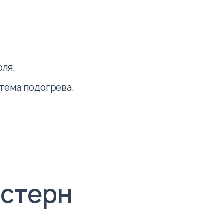
оля.
тема подогрева.
истерн