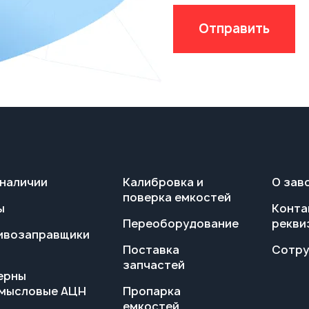
 наличии
Калибровка и
О зав
поверка емкостей
ы
Конта
Переоборудование
рекви
ивозаправщики
Поставка
Сотру
запчастей
ерны
мысловые АЦН
Пропарка
емкостей
е
ерны АКН,
Сервисное
обслуживание