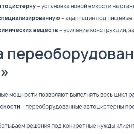
автоцистерну
– установка новой емкости на стан
 специализированную
– адаптация под пищевые 
химических веществ
– усиление конструкции, з
 переоборудован
о»
ые мощности позволяют выполнять весь цикл ра
асности
– переоборудованные автоцистерны про
батываем решения под конкретные нужды клиен