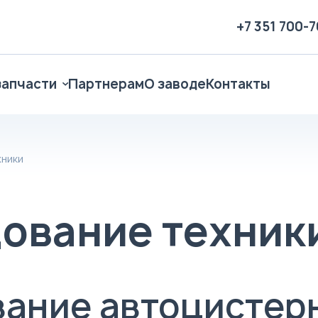
+7 351 700-
запчасти
Партнерам
О заводе
Контакты
ники
ование техник
ание автоцистерн