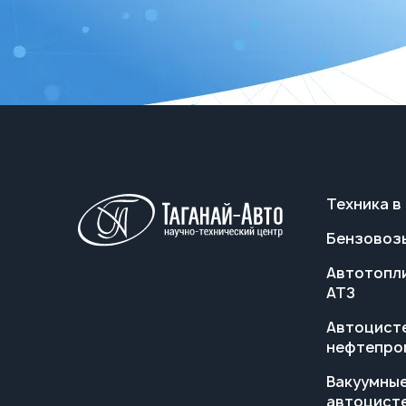
Техника в
Бензовоз
Автотопл
АТЗ
Автоцист
нефтепро
Вакуумны
автоцист
АКНС
Ассениза