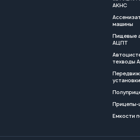
машины
Пищевые 
АЦПТ
Автоцист
техводы 
Передвиж
установк
Полуприц
Прицепы-
Емкости п
© ООО НТЦ «Таганай-Авто», 2026