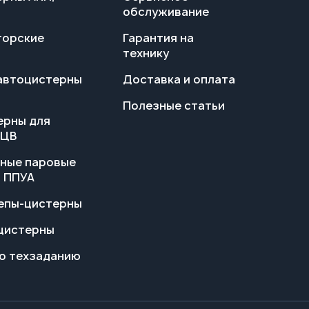
технику
автоцистерны
Доставка и оплата
Полезные статьи
ерны для
АЦВ
ные паровые
и ППУА
епы-цистерны
цистерны
о техзаданию
Политика конфиденциальности