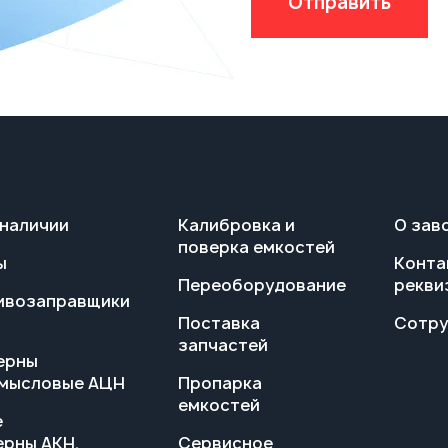
 наличии
Калибровка и
О зав
поверка емкостей
ы
Конта
Переоборудование
рекви
ивозаправщики
Поставка
Сотру
запчастей
ерны
мысловые АЦН
Пропарка
емкостей
е
ерны АКН,
Сервисное
обслуживание
торские
Гарантия на