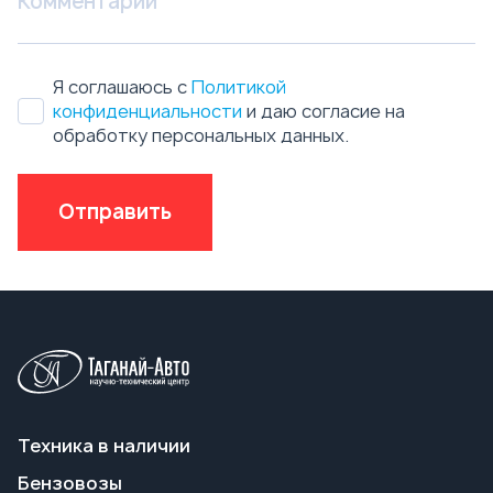
Отправить
Техника в наличии
Бензовозы
Автотопливозаправщики АТЗ
Автоцистерны нефтепромысловые АЦН
Вакуумные автоцистерны АКН, АКНС
Ассенизаторские машины