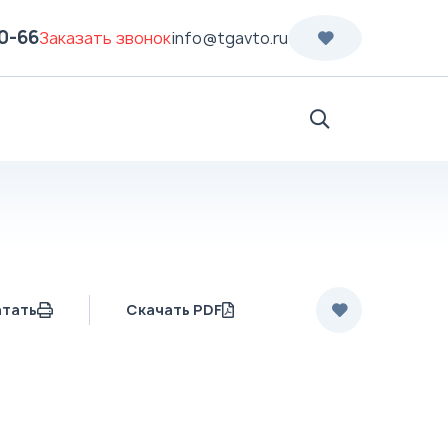
70-66
Заказать звонок
info@tgavto.ru
Поиск
атать
Скачать PDF