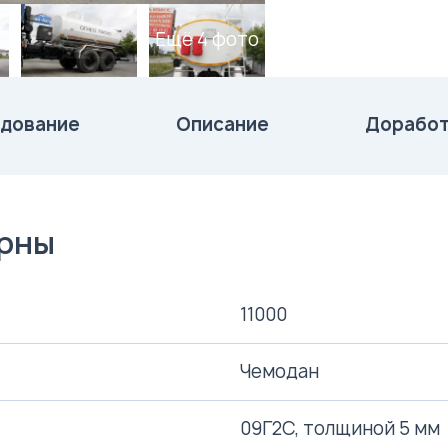
Ещё 4 фото
дование
Описание
Доработ
ерны
11000
Чемодан
09Г2С, толщиной 5 мм