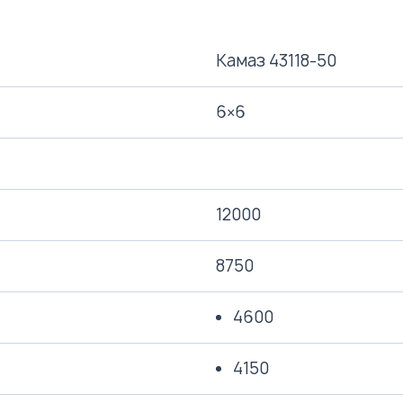
Камаз 43118-50
6×6
12000
8750
4600
4150