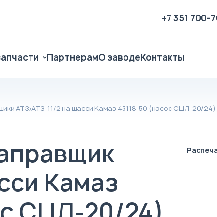
+7 351 700-
запчасти
Партнерам
О заводе
Контакты
щики АТЗ
АТЗ-11/2 на шасси Камаз 43118-50 (насос СЦЛ-20/24)
аправщик
Распеч
асси Камаз
ос СЦЛ-20/24)