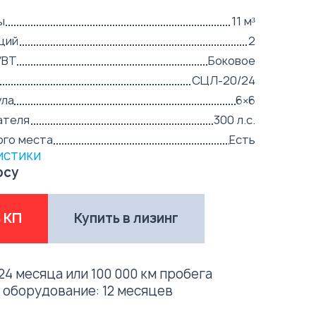
ы
11 м³
ций
2
УВТ
Боковое
СЦЛ-20/24
ула
6×6
ателя
300 л.с.
ого места
Есть
истики
осу
 КП
Купить в лизинг
24 месяца или 100 000 км пробега
е оборудование:
12 месяцев