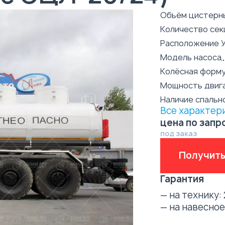
Объём цистерн
Количество сек
Расположение 
Модель насоса
Колёсная форм
Мощность двиг
Наличие спальн
Все характер
цена по запр
под заказ
Получить
Гарантия
— на технику:
— на навесно