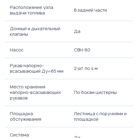
Расположение узла
В задней части
выдачи топлива
Донный и дыхательный
Да
клапаны
Насос
СВН-80
Рукав напорно-
2 шт. по 4 м
всасывающий Ду=65 мм
Место хранения
напорно-всасывающих
По бокам цистерны
рукавов
Площадка
Лестница с поручнями и
обслуживания
площадкой
Система
Да