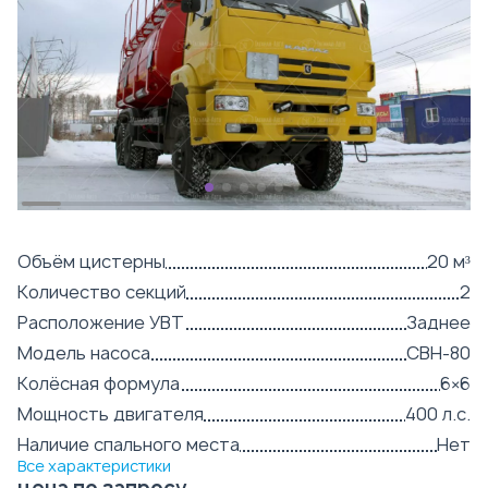
Объём цистерны
20 м³
Количество секций
2
Расположение УВТ
Заднее
Модель насоса
СВН-80
Колёсная формула
6×6
Мощность двигателя
400 л.с.
Наличие спального места
Нет
Все характеристики