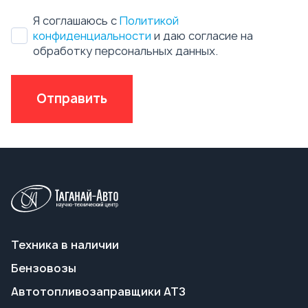
Техника в наличии
Бензовозы
Автотопливозаправщики АТЗ
Автоцистерны нефтепромысловые АЦН
Вакуумные автоцистерны АКН, АКНС
Ассенизаторские машины
Пищевые автоцистерны АЦПТ
Автоцистерны для техводы АЦВ