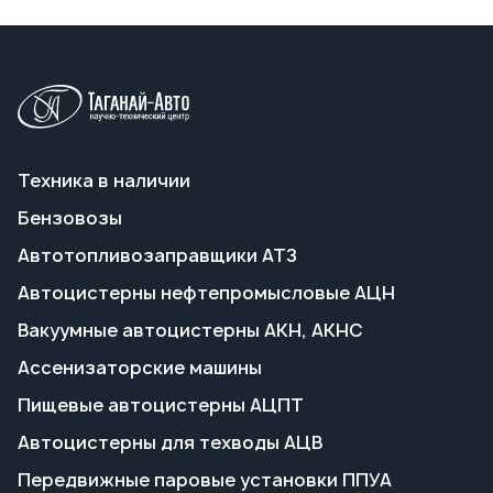
Техника в наличии
Бензовозы
Автотопливозаправщики АТЗ
Автоцистерны нефтепромысловые АЦН
Вакуумные автоцистерны АКН, АКНС
Ассенизаторские машины
Пищевые автоцистерны АЦПТ
Автоцистерны для техводы АЦВ
Передвижные паровые установки ППУА
Полуприцепы-цистерны
Прицепы-цистерны
Емкости по техзаданию
Калибровка и поверка емкостей