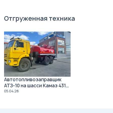
Отгруженная техника
Автотопливозаправщик
АТЗ-10 на шасси Камаз 43118
Роснефть
05.04.26