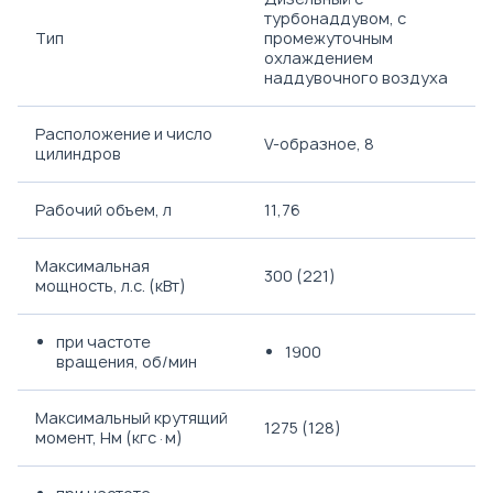
турбонаддувом, с
Тип
промежуточным
охлаждением
наддувочного воздуха
Расположение и число
V-образное, 8
цилиндров
Рабочий объем, л
11,76
Максимальная
300 (221)
мощность, л.с. (кВт)
при частоте
1900
вращения, об/мин
Максимальный крутящий
1275 (128)
момент, Нм (кгс·м)