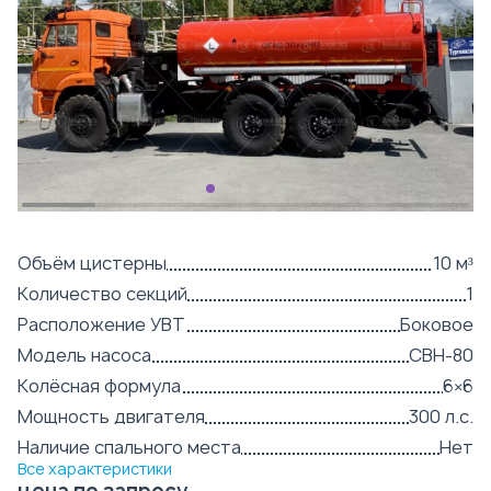
Объём цистерны
10 м³
Количество секций
1
Расположение УВТ
Боковое
Модель насоса
СВН-80
Колёсная формула
6×6
Мощность двигателя
300 л.с.
Наличие спального места
Нет
Все характеристики