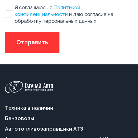
Техника в наличии
Бензовозы
Автотопливозаправщики АТЗ
Автоцистерны нефтепромысловые АЦН
Вакуумные автоцистерны АКН, АКНС
Ассенизаторские машины
Пищевые автоцистерны АЦПТ
Автоцистерны для техводы АЦВ