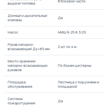
В боковой части
выдачи топлива
Донный и дыхательный
Да
клапаны
Насос
НМШ 8-25 6,3/25
Рукав напорно-
2 шт. по 4 м
всасывающий Ду=65 мм
Место хранения
напорно-всасывающих
По бокам цистерны
рукавов
Площадка
Лестница с поручнями и
обслуживания
площадкой
Система
Да
пожаротушения