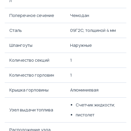
л
Поперечное сечение
Чемодан
Сталь
09Г2С, толщиной 4 мм
Шпангоуты
Наружные
Количество секций
1
Количество горловин
1
Крышка горловины
Алюминиевая
Счетчик жидкости;
Узел выдачи топлива
пистолет
Расположение узла