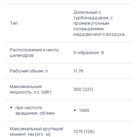
Дизельный с
турбонаддувом, с
Тип
промежуточным
охлаждением
наддувочного воздуха
Расположение и число
V-образное, 8
цилиндров
Рабочий объем, л
11,76
Максимальная
300 (221)
мощность, л.с. (кВт)
при частоте
1900
вращения, об/мин
Максимальный крутящий
1275 (128)
момент, Нм (кгс·м)