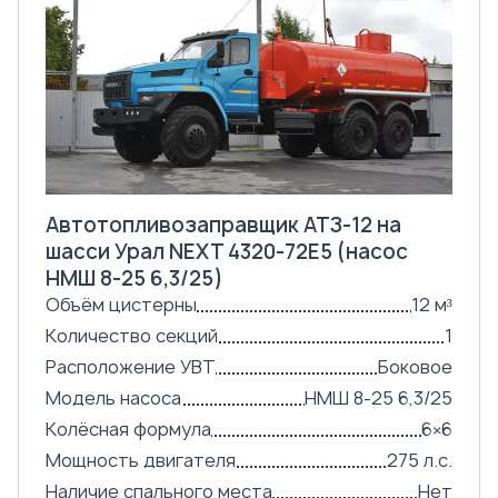
Автотопливозаправщик АТЗ-12 на
шасси Урал NEXT 4320-72Е5 (насос
НМШ 8-25 6,3/25)
Объём цистерны
12 м³
Количество секций
1
Расположение УВТ
Боковое
Модель насоса
НМШ 8-25 6,3/25
Колёсная формула
6×6
Мощность двигателя
275 л.с.
Наличие спального места
Нет