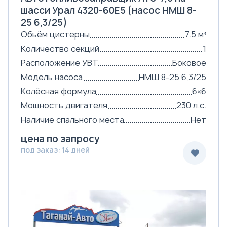
шасси Урал 4320-60Е5 (насос НМШ 8-
25 6,3/25)
Объём цистерны
7.5 м³
Количество секций
1
Расположение УВТ
Боковое
Модель насоса
НМШ 8-25 6,3/25
Колёсная формула
6×6
Мощность двигателя
230 л.с.
Наличие спального места
Нет
цена по запросу
под заказ: 14 дней