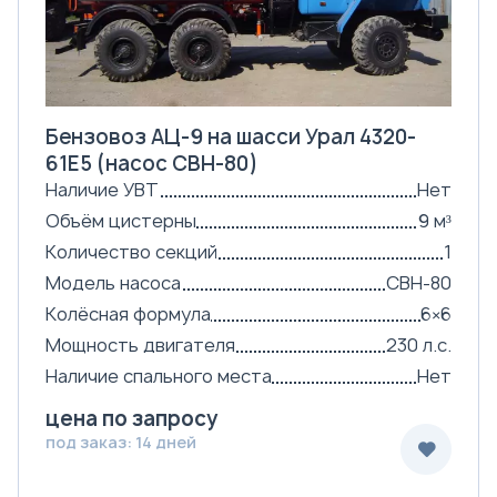
Бензовоз АЦ-9 на шасси Урал 4320-
61Е5 (насос СВН-80)
Наличие УВТ
Нет
Объём цистерны
9 м³
Количество секций
1
Модель насоса
СВН-80
Колёсная формула
6×6
Мощность двигателя
230 л.с.
Наличие спального места
Нет
цена по запросу
под заказ: 14 дней