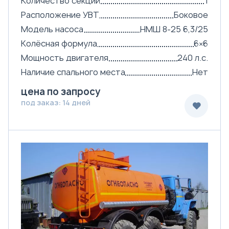
Количество секций
1
Расположение УВТ
Боковое
Модель насоса
НМШ 8-25 6,3/25
Колёсная формула
6×6
Мощность двигателя
240 л.с.
Наличие спального места
Нет
цена по запросу
под заказ: 14 дней