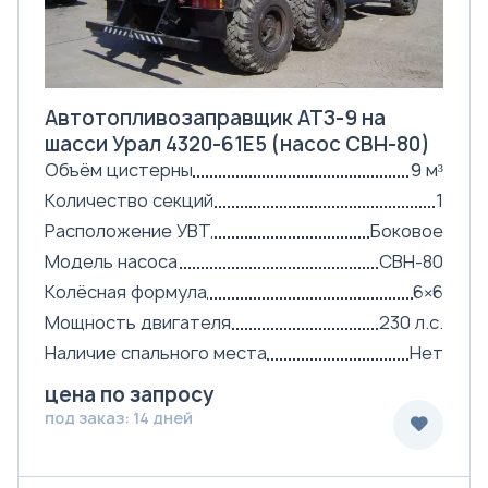
Автотопливозаправщик АТЗ-9 на
шасси Урал 4320-61Е5 (насос СВН-80)
Объём цистерны
9 м³
Количество секций
1
Расположение УВТ
Боковое
Модель насоса
СВН-80
Колёсная формула
6×6
Мощность двигателя
230 л.с.
Наличие спального места
Нет
цена по запросу
под заказ: 14 дней