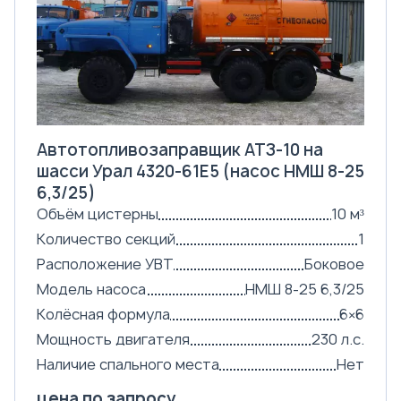
Автотопливозаправщик АТЗ-10 на
шасси Урал 4320-61Е5 (насос НМШ 8-25
6,3/25)
Объём цистерны
10 м³
Количество секций
1
Расположение УВТ
Боковое
Модель насоса
НМШ 8-25 6,3/25
Колёсная формула
6×6
Мощность двигателя
230 л.с.
Наличие спального места
Нет
цена по запросу