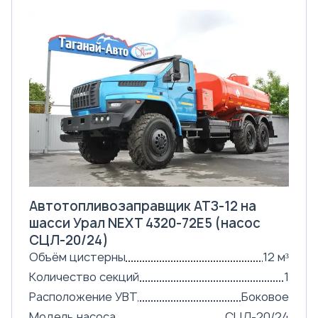
Автотопливозаправщик АТЗ-12 на
шасси Урал NEXT 4320-72Е5 (насос
СЦЛ-20/24)
Объём цистерны
12 м³
Количество секций
1
Расположение УВТ
Боковое
Модель насоса
СЦЛ-20/24