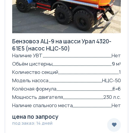
Бензовоз АЦ-9 на шасси Урал 4320-
61Е5 (насос НЦС-50)
Наличие УВТ
Нет
Объём цистерны
9 м³
Количество секций
1
Модель насоса
НЦС-50
Колёсная формула
6×6
Мощность двигателя
230 л.с.
Наличие спального места
Нет
цена по запросу
под заказ: 14 дней