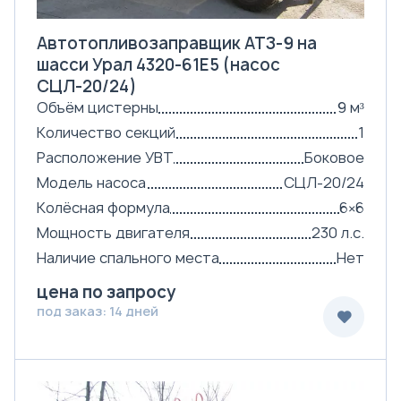
Автотопливозаправщик АТЗ-9 на
шасси Урал 4320-61Е5 (насос
СЦЛ-20/24)
Объём цистерны
9 м³
Количество секций
1
Расположение УВТ
Боковое
Модель насоса
СЦЛ-20/24
Колёсная формула
6×6
Мощность двигателя
230 л.с.
Наличие спального места
Нет
цена по запросу
под заказ: 14 дней