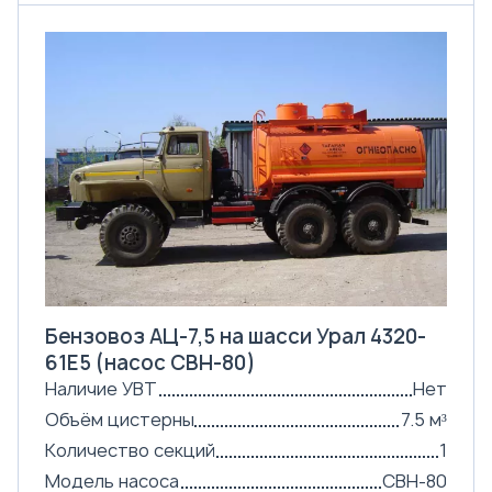
Бензовоз АЦ-7,5 на шасси Урал 4320-
61Е5 (насос СВН-80)
Наличие УВТ
Нет
Объём цистерны
7.5 м³
Количество секций
1
Модель насоса
СВН-80