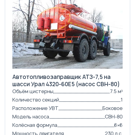
Автотопливозаправщик АТЗ-7,5 на
шасси Урал 4320-60Е5 (насос СВН-80)
Объём цистерны
7.5 м³
Количество секций
1
Расположение УВТ
Боковое
Модель насоса
СВН-80
Колёсная формула
6×6
Мощность двигателя
230 л.с.