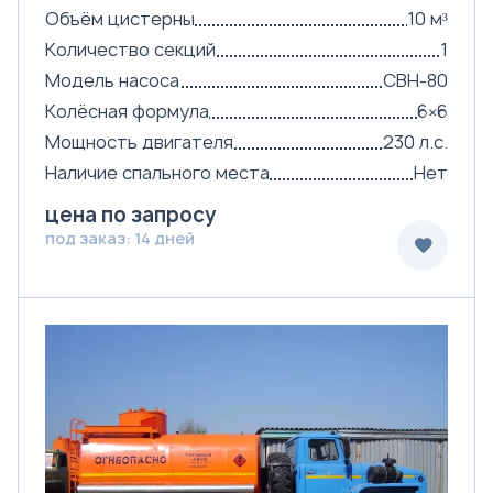
Объём цистерны
10 м³
Количество секций
1
Модель насоса
СВН-80
Колёсная формула
6×6
Мощность двигателя
230 л.с.
Наличие спального места
Нет
цена по запросу
под заказ: 14 дней