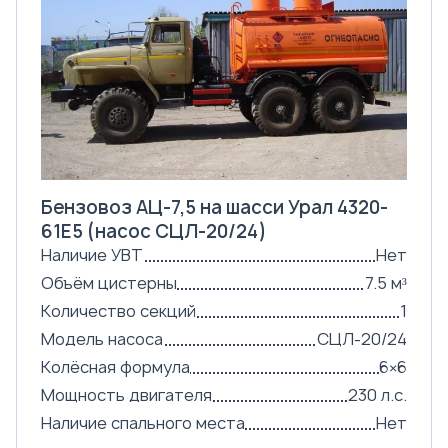
Бензовоз АЦ-7,5 на шасси Урал 4320-
61Е5 (насос СЦЛ-20/24)
Наличие УВТ
Нет
Объём цистерны
7.5 м³
Количество секций
1
Модель насоса
СЦЛ-20/24
Колёсная формула
6×6
Мощность двигателя
230 л.с.
Наличие спального места
Нет