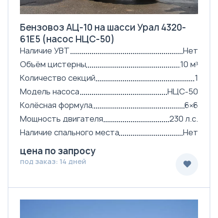
Бензовоз АЦ-10 на шасси Урал 4320-
61Е5 (насос НЦС-50)
Наличие УВТ
Нет
Объём цистерны
10 м³
Количество секций
1
Модель насоса
НЦС-50
Колёсная формула
6×6
Мощность двигателя
230 л.с.
Наличие спального места
Нет
цена по запросу
под заказ: 14 дней