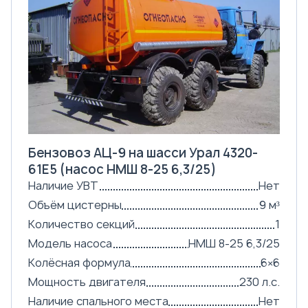
Бензовоз АЦ-9 на шасси Урал 4320-
61Е5 (насос НМШ 8-25 6,3/25)
Наличие УВТ
Нет
Объём цистерны
9 м³
Количество секций
1
Модель насоса
НМШ 8-25 6,3/25
Колёсная формула
6×6
Мощность двигателя
230 л.с.
Наличие спального места
Нет