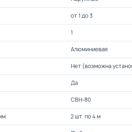
от 1 до 3
1
Алюминиевая
Нет (возможна устано
Да
СВН-80
мм
2 шт. по 4 м