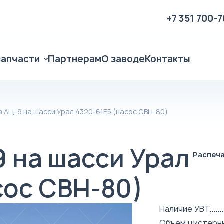
+7 351 700-
запчасти
Партнерам
О заводе
Контакты
 АЦ-9 на шасси Урал 4320-61Е5 (насос СВН-80)
 на шасси Урал
Распеч
сос СВН-80)
Наличие УВТ
Объём цистерн