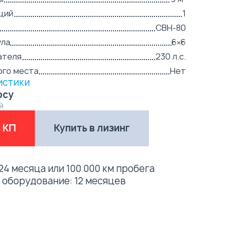
ций
1
СВН-80
ула
6×6
ателя
230 л.с.
ого места
Нет
истики
осу
й
 КП
Купить в лизинг
24 месяца или 100 000 км пробега
е оборудование:
12 месяцев