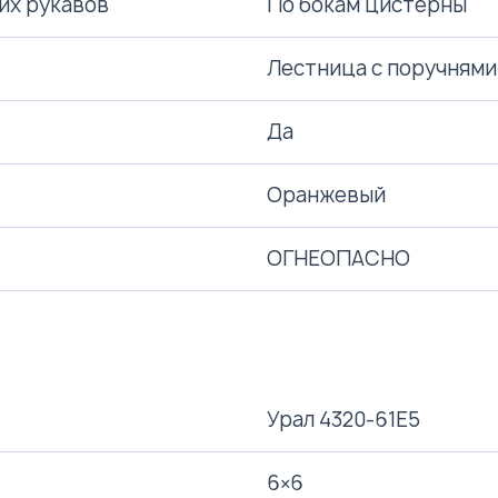
их рукавов
По бокам цистерны
Лестница с поручнями
Да
Оранжевый
ОГНЕОПАСНО
Урал 4320-61Е5
6×6