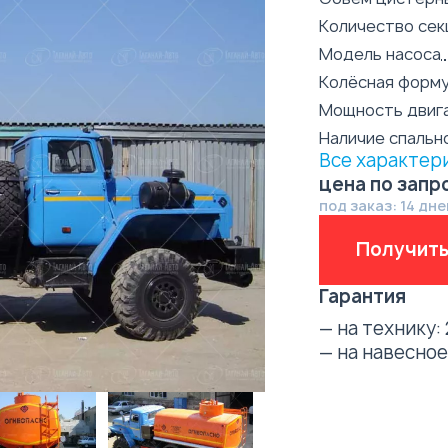
Количество сек
Модель насоса
Колёсная форм
Мощность двиг
Наличие спальн
Все характер
цена по запр
под заказ: 14 дне
Получить
Гарантия
— на технику:
— на навесно