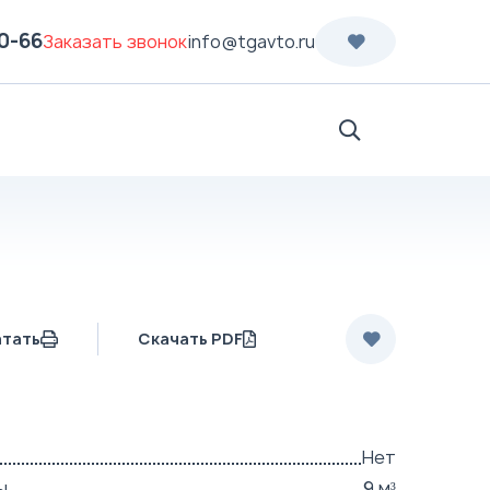
70-66
Заказать звонок
info@tgavto.ru
Поиск
атать
Скачать PDF
Нет
ы
9 м³