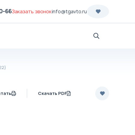
70-66
Заказать звонок
info@tgavto.ru
Поиск
22)
атать
Скачать PDF