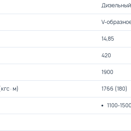
Дизельный
V-образное
14,85
420
1900
(кгс·м)
1766 (180)
1100-150