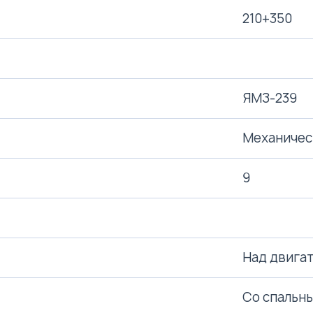
210+350
ЯМЗ-239
Механическ
9
Над двигат
Со спальн