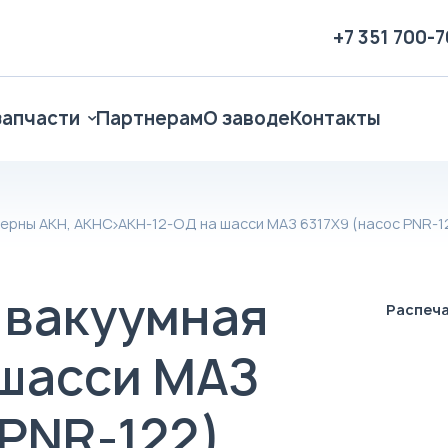
+7 351 700-
запчасти
Партнерам
О заводе
Контакты
ерны АКН, АКНС
АКН-12-ОД на шасси МАЗ 6317X9 (насос PNR-1
 вакуумная
Распеч
 шасси МАЗ
 PNR-122)