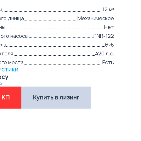
ы
12 м³
его днища
Механическое
ны
Нет
ого насоса
PNR-122
ула
6×6
ателя
420 л.с.
ого места
Есть
истики
осу
й
 КП
Купить в лизинг