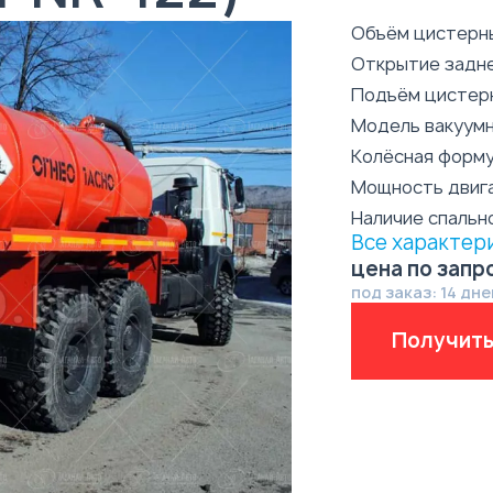
Объём цистерн
Открытие задн
Подъём цистер
Модель вакуумн
Колёсная форм
Мощность двиг
Наличие спальн
Все характер
цена по запр
под заказ: 14 дне
Получить