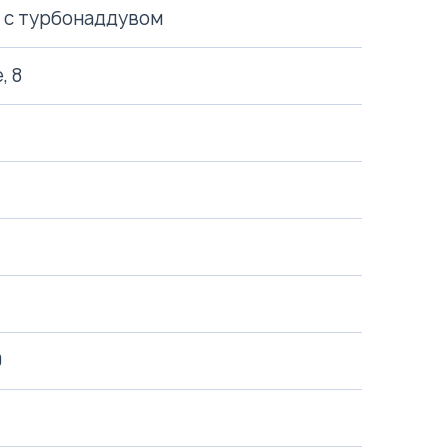
 с турбонаддувом
, 8
0