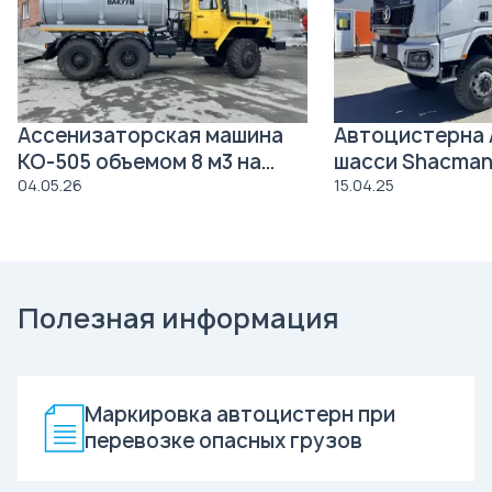
Ассенизаторская машина
Автоцистерна 
КО-505 объемом 8 м3 на
шасси Shacman
давальческое шасси Урал
04.05.26
15.04.25
4320
Полезная информация
Маркировка автоцистерн при
перевозке опасных грузов