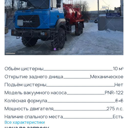
Объём цистерны
10 м³
Открытие заднего днища
Механическое
Подъём цистерны
Нет
Модель вакуумного насоса
PNR-122
Колёсная формула
6×6
Мощность двигателя
275 л.с.
Наличие спального места
Есть
Все характеристики