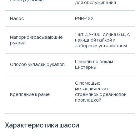
для обслуживания
Насос
PNR-122
1 шт. ДУ-100, длина 6 м., с
Напорно-всасывающие
накидной гайкой и
рукава
заборным устройством
Пеналы по бокам
Способ укладки рукавов
цистерны
С помощью
металлических
Крепление к раме
стремянок с резиновой
прокладкой
Характеристики шасси