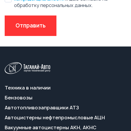
Техника в наличии
Бензовозы
Автотопливозаправщики АТЗ
Автоцистерны нефтепромысловые АЦН
Вакуумные автоцистерны АКН, АКНС
Ассенизаторские машины
Пищевые автоцистерны АЦПТ
Автоцистерны для техводы АЦВ
Передвижные паровые установки ППУА