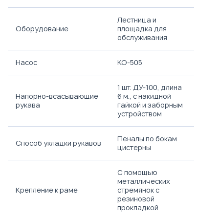
Лестница и
Оборудование
площадка для
обслуживания
Насос
КО-505
1 шт. ДУ-100, длина
Напорно-всасывающие
6 м., с накидной
рукава
гайкой и заборным
устройством
Пеналы по бокам
Способ укладки рукавов
цистерны
С помощью
металлических
Крепление к раме
стремянок с
резиновой
прокладкой