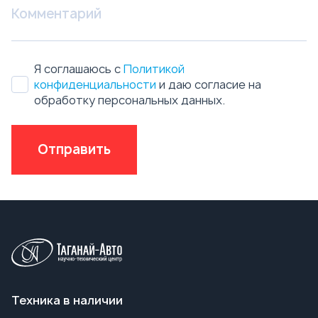
Отправить
Техника в наличии
Бензовозы
Автотопливозаправщики АТЗ
Автоцистерны нефтепромысловые АЦН
Вакуумные автоцистерны АКН, АКНС
Ассенизаторские машины