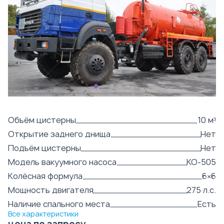
Объём цистерны
10 м³
Открытие заднего днища
Нет
Подъём цистерны
Нет
Модель вакуумного насоса
КО-505
Колёсная формула
6×6
Мощность двигателя
275 л.с.
Наличие спального места
Есть
Все характеристики