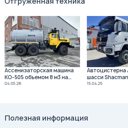
Отгруженная техника
Ассенизаторская машина
Автоцистерна 
КО-505 объемом 8 м3 на
шасси Shacman
давальческое шасси Урал
04.05.26
15.04.25
4320
Полезная информация