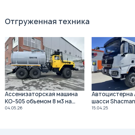
Отгруженная техника
Ассенизаторская машина
Автоцистерна 
КО-505 объемом 8 м3 на
шасси Shacman
давальческое шасси Урал
04.05.26
15.04.25
4320