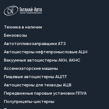
Автотопливозаправщики АТЗ
Автоцистерны нефтепромысловые АЦН
Вакуумные автоцистерны АКН, АКНС
Ассенизаторские машины
Пищевые автоцистерны АЦПТ
Автоцистерны для техводы АЦВ
Передвижные паровые установки ППУА
Полуприцепы-цистерны
Прицепы-цистерны
Емкости по техзаданию
Калибровка и поверка емкостей
Переоборудование