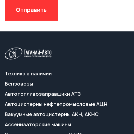
Техника в наличии
Бензовозы
Автотопливозаправщики АТЗ
Автоцистерны нефтепромысловые АЦН
Вакуумные автоцистерны АКН, АКНС
Ассенизаторские машины
Пищевые автоцистерны АЦПТ
Автоцистерны для техводы АЦВ
Передвижные паровые установки ППУА
Полуприцепы-цистерны
Прицепы-цистерны