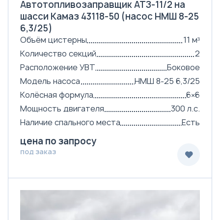
Автотопливозаправщик АТЗ-11/2 на
шасси Камаз 43118-50 (насос НМШ 8-25
6,3/25)
Объём цистерны
11 м³
Количество секций
2
Расположение УВТ
Боковое
Модель насоса
НМШ 8-25 6,3/25
Колёсная формула
6×6
Мощность двигателя
300 л.с.
Наличие спального места
Есть
цена по запросу
под заказ