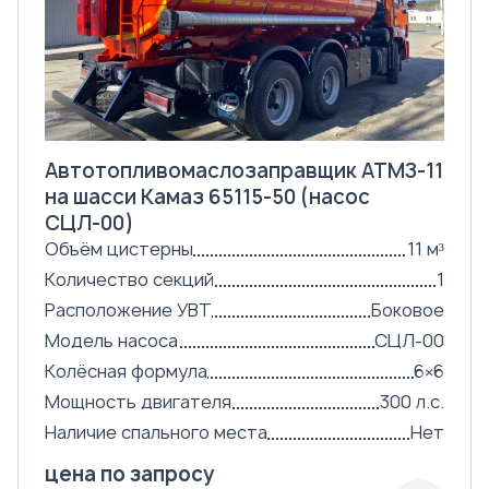
Автотопливомаслозаправщик АТМЗ-11
на шасси Камаз 65115-50 (насос
СЦЛ-00)
Объём цистерны
11 м³
Количество секций
1
Расположение УВТ
Боковое
Модель насоса
СЦЛ-00
Колёсная формула
6×6
Мощность двигателя
300 л.с.
Наличие спального места
Нет
цена по запросу