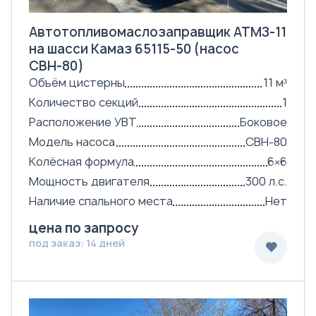
Автотопливомаслозаправщик АТМЗ-11
на шасси Камаз 65115-50 (насос
СВН-80)
Объём цистерны
11 м³
Количество секций
1
Расположение УВТ
Боковое
Модель насоса
СВН-80
Колёсная формула
6×6
Мощность двигателя
300 л.с.
Наличие спального места
Нет
цена по запросу
под заказ: 14 дней