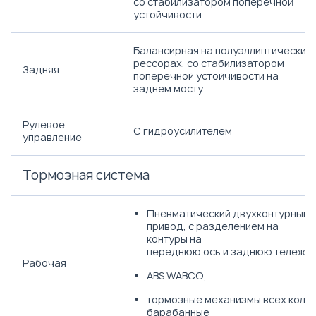
со стабилизатором поперечной
устойчивости
Балансирная на полуэллиптических
рессорах, со стабилизатором
Задняя
поперечной устойчивости на
заднем мосту
Рулевое
С гидроусилителем
управление
Тормозная система
Пневматический двухконтурный
привод, с разделением на
контуры на
переднюю ось и заднюю тележку
Рабочая
ABS WABCO;
тормозные механизмы всех коле
барабанные