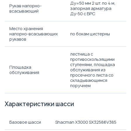
Ду=50 мм 2 шт. по 4 м,
Рукав напорно-
запорная арматура
всасывающий
Ду-50 с БРС
Место хранения
напорно-всасывающих
по бокам цистерны
рукавов
лестница с
противоскользящими
ступенями, площадка
Площадка
обслуживания из
обслуживания
просечного листа со
складывающимся
поручнем
Характеристики шасси
Базовое шасси
Shacman X3000 SX32586V385