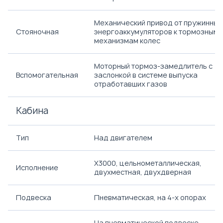
Механический привод от пружинных
Стояночная
энергоаккумуляторов к тормозным
механизмам колес
Моторный тормоз-замедлитель с
Вспомогательная
заслонкой в системе выпуска
отработавших газов
Кабина
Тип
Над двигателем
Х3000, цельнометаллическая,
Исполнение
двухместная, двухдверная
Подвеска
Пневматическая, на 4-х опорах
На пневматической подвеске,