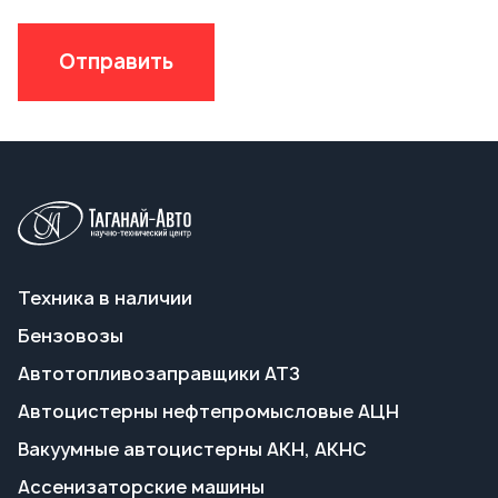
Техника в наличии
Бензовозы
Автотопливозаправщики АТЗ
Автоцистерны нефтепромысловые АЦН
Вакуумные автоцистерны АКН, АКНС
Ассенизаторские машины
Пищевые автоцистерны АЦПТ
Автоцистерны для техводы АЦВ
Передвижные паровые установки ППУА
Полуприцепы-цистерны