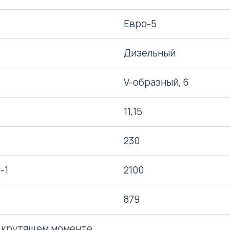
Евро-5
Дизельный
V-образный, 6
11,15
230
-1
2100
879
 крутящем моменте,