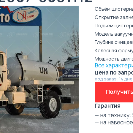
Объём цистерн
Открытие задн
Подъём цистер
Модель вакуумн
Глубина очищае
Колёсная форм
Мощность двиг
Все характер
цена по запр
под заказ: 14 дне
Получить
Гарантия
— на технику:
— на навесно