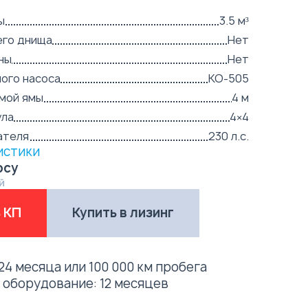
ы
3.5 м³
его днища
Нет
ны
Нет
ого насоса
КО-505
мой ямы
4 м
ула
4×4
ателя
230 л.с.
истики
осу
й
 КП
Купить в лизинг
24 месяца или 100 000 км пробега
е оборудование:
12 месяцев