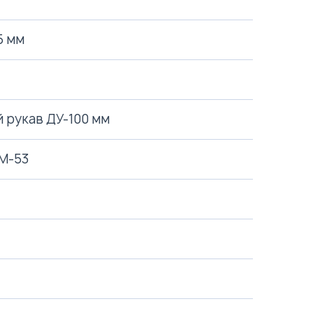
5 мм
 рукав ДУ-100 мм
НМ-53