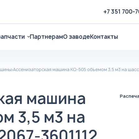
+7 351 700-
запчасти
Партнерам
О заводе
Контакты
ашины
Ассенизаторская машина КО-505 объемом 3,5 м3 на шасс
кая машина
Распеч
м 3,5 м3 на
2067-3601112