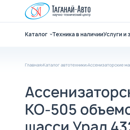
Каталог
Техника в наличии
Услуги и 
Главная
Каталог автотехники
Ассенизаторские м
Ассенизаторс
КО-505 объемо
шасси Урал 43