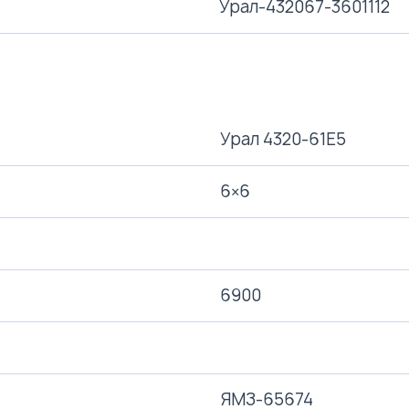
Урал-432067-3601112
Урал 4320-61Е5
6×6
6900
ЯМЗ-65674