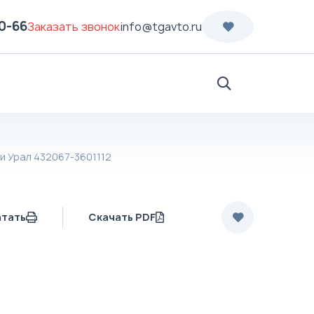
70-66
Заказать звонок
info@tgavto.ru
Поиск
и Урал 432067-3601112
атать
Скачать PDF