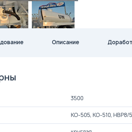
дование
Описание
Доработ
ерны
3500
КО-505, КО-510, НВР8/
круглая