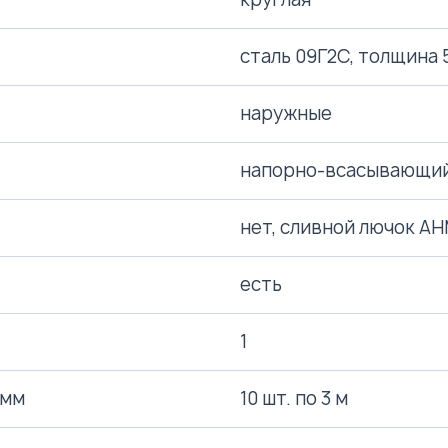
сталь 09Г2С, толщина 
наружные
напорно-всасывающий
нет, сливной лючок А
есть
1
 мм
10 шт. по 3 м