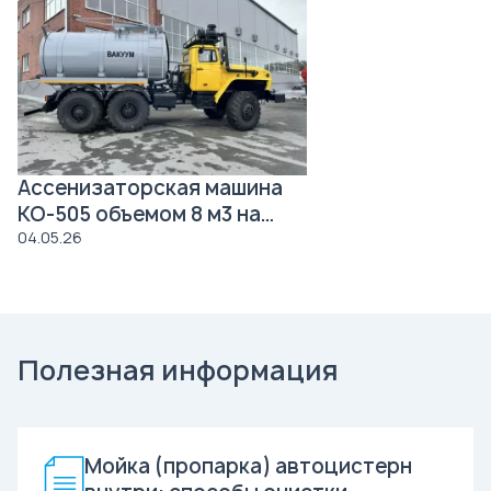
Ассенизаторская машина
КО-505 объемом 8 м3 на
давальческое шасси Урал
04.05.26
4320
Полезная информация
Мойка (пропарка) автоцистерн