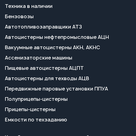
Вакуумные автоцистерны АКН, АКНС
Ассенизаторские машины
Пищевые автоцистерны АЦПТ
Автоцистерны для техводы АЦВ
Передвижные паровые установки ППУА
Полуприцепы-цистерны
Прицепы-цистерны
Емкости по техзаданию
Калибровка и поверка емкостей
Переоборудование
Поставка запчастей
Пропарка емкостей
Сервисное обслуживание