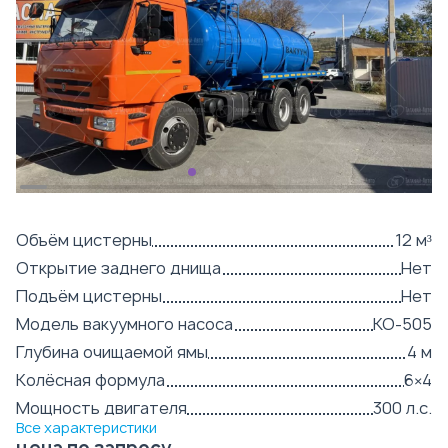
Объём цистерны
12 м³
Открытие заднего днища
Нет
Подъём цистерны
Нет
Модель вакуумного насоса
КО-505
Глубина очищаемой ямы
4 м
Колёсная формула
6×4
Мощность двигателя
300 л.с.
Все характеристики