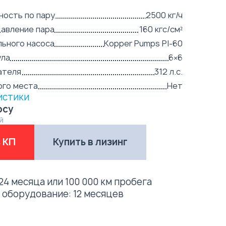
ость по пару
2500 кг/ч
авление пара
160 кгс/см²
ьного насоса
Kopper Pumps PI-60
ула
6×6
ателя
312 л.с.
ого места
Нет
истики
осу
й
 КП
Купить в лизинг
24 месяца или 100 000 км пробега
е оборудование:
12 месяцев