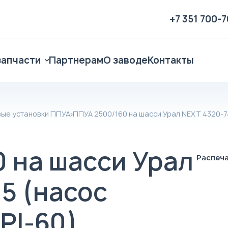
+7 351 700-
запчасти
Партнерам
О заводе
Контакты
ые установки ППУА
ППУА 2500/160 на шасси Урал NEXT 4320-7
 на шасси Урал
Распеч
5 (насос
PI-60)