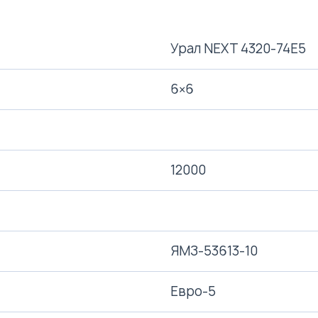
Урал NEXT 4320-74Е5
6×6
12000
ЯМЗ-53613-10
Евро-5