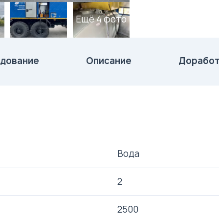
Ещё 4 фото
дование
Описание
Доработ
Вода
2
2500