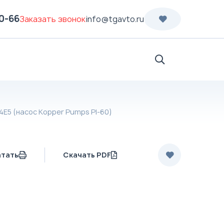
70-66
Заказать звонок
info@tgavto.ru
Поиск
4Е5 (насос Kopper Pumps PI-60)
атать
Скачать PDF