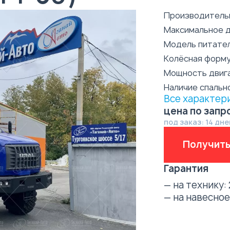
Производительн
Максимальное д
Модель питател
Колёсная форм
Мощность двиг
Наличие спальн
Все характер
цена по запр
под заказ: 14 дне
Получить
Гарантия
— на технику:
— на навесно