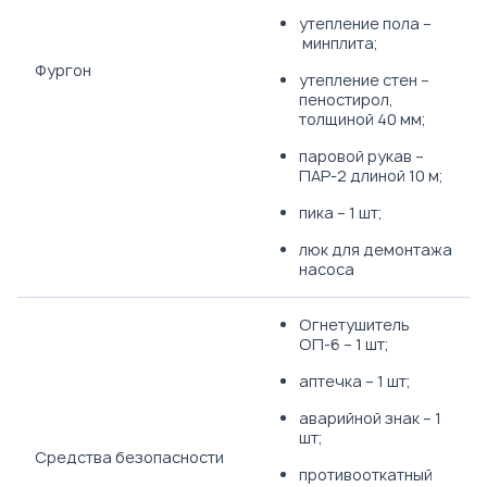
утепление пола –
минплита;
Фургон
утепление стен –
пеностирол,
толщиной 40 мм;
паровой рукав –
ПАР-2 длиной 10 м;
пика – 1 шт;
люк для демонтажа
насоса
Огнетушитель
ОП-6 – 1 шт;
аптечка – 1 шт;
аварийной знак – 1
шт;
Средства безопасности
противооткатный