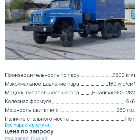
Производительность по пару
2500 кг/ч
Максимальное давление пара
160 кгс/см²
Модель питательного насоса
Hikarimai EFG-282
Колёсная формула
6×6
Мощность двигателя
230 л.с.
Наличие спального места
Нет
Все характеристики
цена по запросу
под заказ: 15 дней