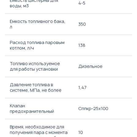
Емкость цистерны для
4-5
воды, м3
Емкость топливного бака,
350
л
Расход топлива паровым
138
котлом, л/ч
Топливо используемое
Дизельное
для работы установки
Давление топлива в
1,47
системе, МПа, не более
Клапан
Сппкр-25х100
предохранительный
Время, необходимое для
получения пара с момента
10