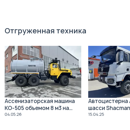
Отгруженная техника
Ассенизаторская машина
Автоцистерна 
КО-505 объемом 8 м3 на
шасси Shacman
давальческое шасси Урал
04.05.26
15.04.25
4320