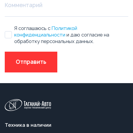
Отправить
Техника в наличии
Бензовозы
Автотопливозаправщики АТЗ
Автоцистерны нефтепромысловые АЦН
Вакуумные автоцистерны АКН, АКНС
Ассенизаторские машины