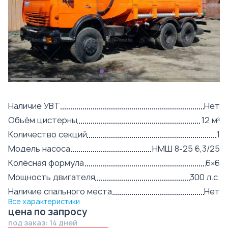
Наличие УВТ
Нет
Объём цистерны
12 м³
Количество секций
1
Модель насоса
НМШ 8-25 6,3/25
Колёсная формула
6×6
Мощность двигателя
300 л.с.
Наличие спального места
Нет
Все характеристики
цена по запросу
под заказ: 14 дней