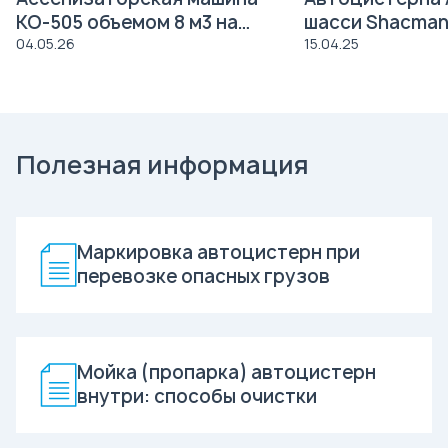
КО-505 объемом 8 м3 на
шасси Shacman
давальческое шасси Урал
04.05.26
15.04.25
4320
Полезная информация
Маркировка автоцистерн при
перевозке опасных грузов
Мойка (пропарка) автоцистерн
внутри: способы очистки