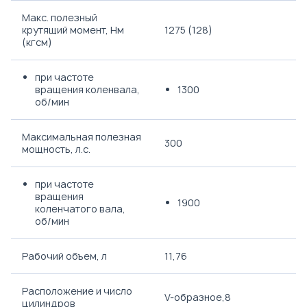
Макс. полезный
крутящий момент, Нм
1275 (128)
(кгсм)
при частоте
вращения коленвала,
1300
об/мин
Максимальная полезная
300
мощность, л.с.
при частоте
вращения
1900
коленчатого вала,
об/мин
Рабочий объем, л
11,76
Расположение и число
V-образное,8
цилиндров