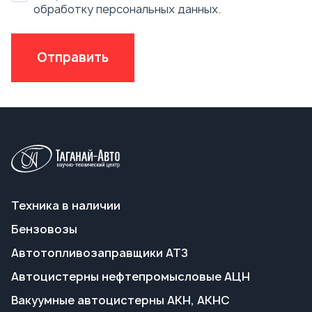
Техника в наличии
Бензовозы
Автотопливозаправщики АТЗ
Автоцистерны нефтепромысловые АЦН
Вакуумные автоцистерны АКН, АКНС
Ассенизаторские машины
Пищевые автоцистерны АЦПТ
Автоцистерны для техводы АЦВ
Передвижные паровые установки ППУА