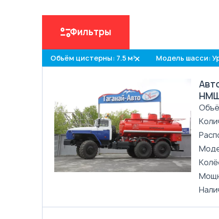
Фильтры
Объём цистерны: 7.5 м³
Модель шасси: Ур
Авто
НМШ 
Объё
Коли
Расп
Моде
Колё
Мощн
Нали