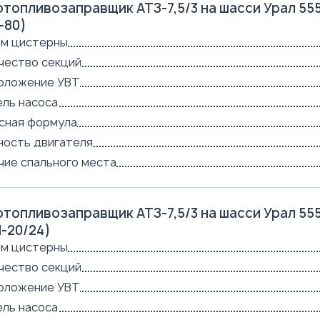
топливозаправщик АТЗ-7,5/3 на шасси Урал 555
-80)
м цистерны
чество секций
оложение УВТ
ль насоса
сная формула
ость двигателя
чие спального места
топливозаправщик АТЗ-7,5/3 на шасси Урал 555
-20/24)
м цистерны
чество секций
оложение УВТ
ль насоса