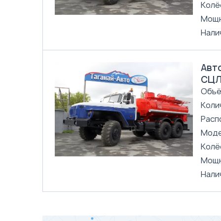
Колё
Мощн
Нали
Авто
СЦЛ
Объё
Коли
Расп
Моде
Колё
Мощн
Нали