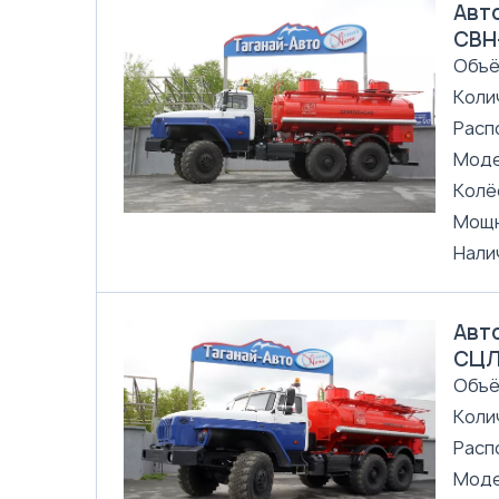
Авто
СВН
Объё
Коли
Расп
Моде
Колё
Мощн
Нали
Авто
СЦЛ
Объё
Коли
Расп
Моде