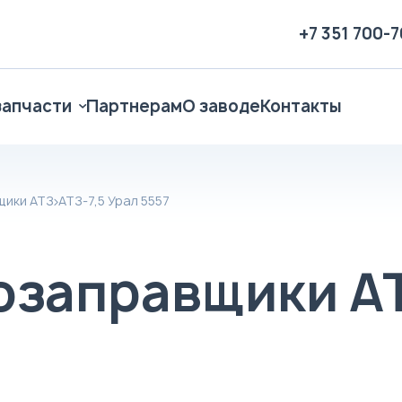
+7 351 700-
запчасти
Партнерам
О заводе
Контакты
щики АТЗ
АТЗ-7,5 Урал 5557
озаправщики АТ