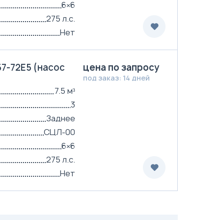
6×6
275 л.с.
Нет
7-72Е5 (насос
цена по запросу
под заказ: 14 дней
7.5 м³
3
Заднее
СЦЛ-00
6×6
275 л.с.
Нет