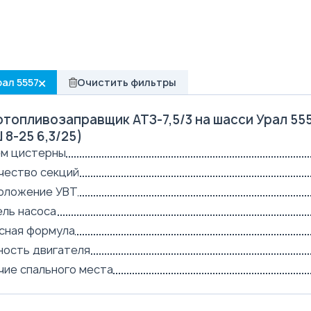
ал 5557
Очистить фильтры
топливозаправщик АТЗ-7,5/3 на шасси Урал 555
8-25 6,3/25)
м цистерны
чество секций
оложение УВТ
ль насоса
сная формула
ость двигателя
чие спального места