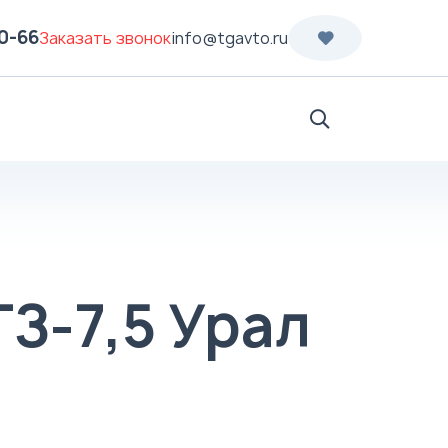
70-66
Заказать звонок
info@tgavto.ru
Поиск
З-7,5 Урал