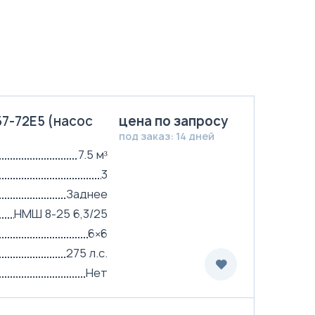
7-72Е5 (насос
цена по запросу
под заказ: 14 дней
7.5 м³
3
Заднее
НМШ 8-25 6,3/25
6×6
275 л.с.
Нет