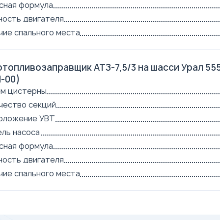
сная формула
ость двигателя
чие спального места
топливозаправщик АТЗ-7,5/3 на шасси Урал 555
-00)
м цистерны
чество секций
оложение УВТ
ль насоса
сная формула
ость двигателя
чие спального места