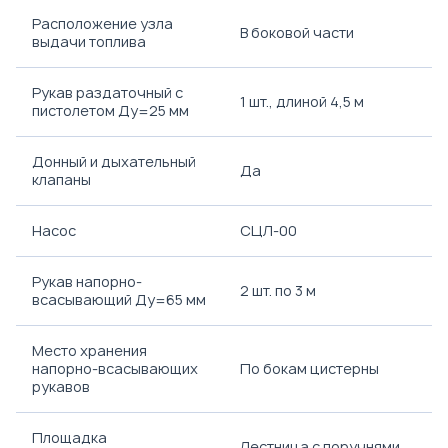
Расположение узла
В боковой части
выдачи топлива
Рукав раздаточный с
1 шт., длиной 4,5 м
пистолетом Ду=25 мм
Донный и дыхательный
Да
клапаны
Насос
СЦЛ-00
Рукав напорно-
2 шт. по 3 м
всасывающий Ду=65 мм
Место хранения
напорно-всасывающих
По бокам цистерны
рукавов
Площадка
Лестница с поручнями