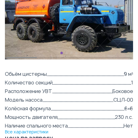
Объём цистерны
9 м³
Количество секций
1
Расположение УВТ
Боковое
Модель насоса
СЦЛ-00
Колёсная формула
6×6
Мощность двигателя
230 л.с.
Наличие спального места
Нет
Все характеристики