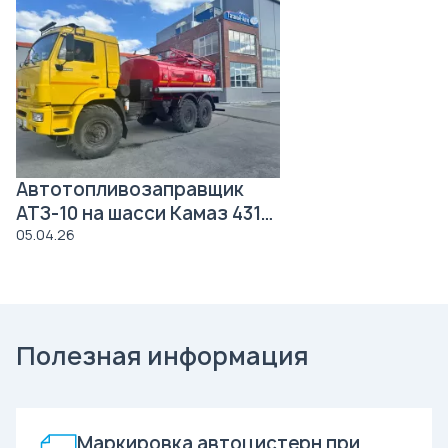
Автотопливозаправщик
АТЗ-10 на шасси Камаз 43118
Роснефть
05.04.26
Полезная информация
Маркировка автоцистерн при