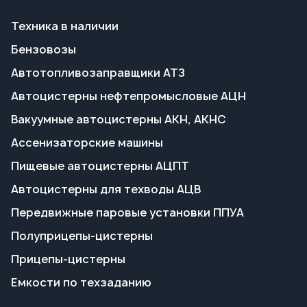
Вакуумные автоцистерны АКН, АКНС
Ассенизаторские машины
Пищевые автоцистерны АЦПТ
Автоцистерны для техводы АЦВ
Передвижные паровые установки ППУА
Полуприцепы-цистерны
Прицепы-цистерны
Емкости по техзаданию
Калибровка и поверка емкостей
Переоборудование
Поставка запчастей
Пропарка емкостей