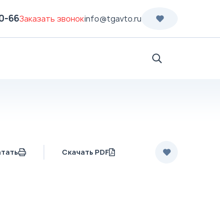
70-66
Заказать звонок
info@tgavto.ru
Поиск
атать
Скачать PDF