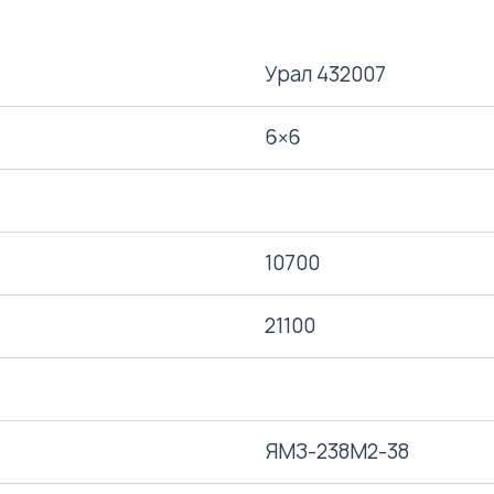
Урал 432007
6×6
10700
21100
ЯМЗ-238М2-38