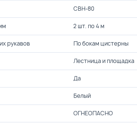
СВН-80
мм
2 шт. по 4 м
их рукавов
По бокам цистерны
Лестница и площадка
Да
Белый
ОГНЕОПАСНО