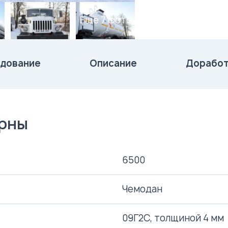
Ещё 7 фото
дование
Описание
Доработ
ерны
6500
Чемодан
09Г2С, толщиной 4 мм