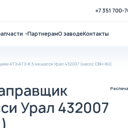
+7 351 700-
запчасти
Партнерам
О заводе
Контакты
щики АТЗ
АТЗ-6,5 на шасси Урал 432007 (насос СВН-80)
аправщик
Распеч
сси Урал 432007
)