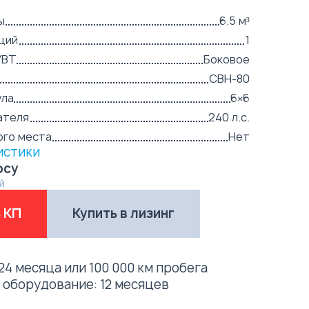
ы
6.5 м³
ций
1
УВТ
Боковое
СВН-80
ула
6×6
ателя
240 л.с.
ого места
Нет
истики
осу
й
 КП
Купить в лизинг
24 месяца или 100 000 км пробега
е оборудование:
12 месяцев