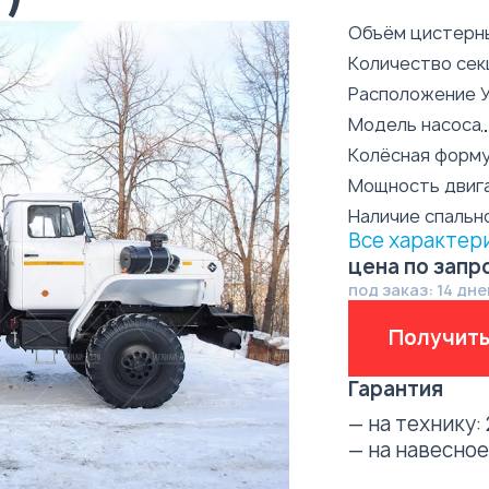
Объём цистерн
Количество сек
Расположение 
Модель насоса
Колёсная форм
Мощность двиг
Наличие спальн
Все характер
цена по запр
под заказ: 14 дне
Получить
Гарантия
— на технику:
— на навесно