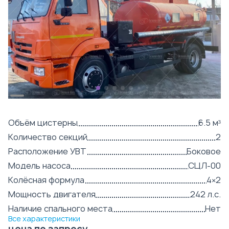
Объём цистерны
6.5 м³
Количество секций
2
Расположение УВТ
Боковое
Модель насоса
СЦЛ-00
Колёсная формула
4×2
Мощность двигателя
242 л.с.
Наличие спального места
Нет
Все характеристики