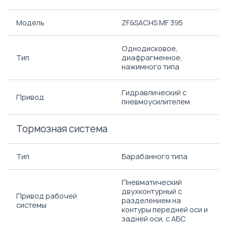
Модель
ZF&SACHS MF 395
Однодисковое,
Тип
диафрагменное,
нажимного типа
Гидравлический с
Привод
пневмоусилителем
Тормозная система
Тип
Барабанного типа
Пневматический
двухконтурный с
Привод рабочей
разделением на
системы
контуры передней оси и
задней оси, с АБС