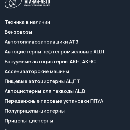
Автоцистерны нефтепромысловые АЦН
Вакуумные автоцистерны АКН, АКНС
Ассенизаторские машины
Пищевые автоцистерны АЦПТ
Автоцистерны для техводы АЦВ
Передвижные паровые установки ППУА
Полуприцепы-цистерны
Прицепы-цистерны
Емкости по техзаданию
Калибровка и поверка емкостей
Переоборудование
Поставка запчастей