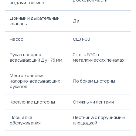
выдачи топлива
Донный и дыхательный
Да
клапаны
Насос
СЦЛ-00
Рукав напорно-
2 шт. с БРС в
всасывающий Ду=75 мм
металлических пеналах
Место хранения
напорно-всасывающих
По бокам цистерны
рукавов
Крепление цистерны
Стяжными лентами
Площадка
Лестница с поручнями и
обслуживания
площадкой