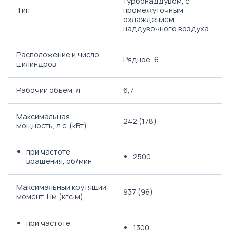
турбонаддувом, с
Тип
промежуточным
охлаждением
наддувочного воздуха
Расположение и число
Рядное, 6
цилиндров
Рабочий объем, л
6,7
Максимальная
242 (178)
мощность, л.с. (кВт)
при частоте
2500
вращения, об/мин
Максимальный крутящий
937 (96)
момент, Нм (кгс
м)
·
при частоте
1300