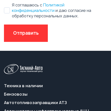
Техника в наличии
Бензовозы
Автотопливозаправщики АТЗ
Автоцистерны нефтепромысловые АЦН
Вакуумные автоцистерны АКН, АКНС
Ассенизаторские машины
Пищевые автоцистерны АЦПТ
Автоцистерны для техводы АЦВ