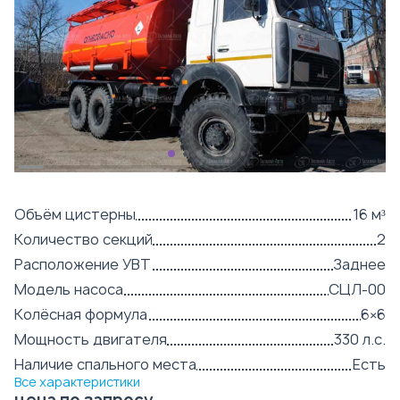
Объём цистерны
16 м³
Количество секций
2
Расположение УВТ
Заднее
Модель насоса
СЦЛ-00
Колёсная формула
6×6
Мощность двигателя
330 л.с.
Наличие спального места
Есть
Все характеристики