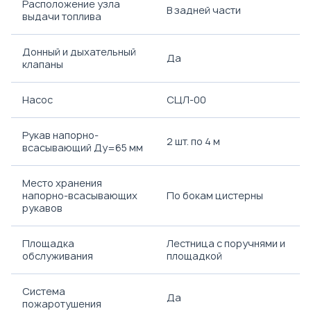
Расположение узла
В задней части
выдачи топлива
Донный и дыхательный
Да
клапаны
Насос
СЦЛ-00
Рукав напорно-
2 шт. по 4 м
всасывающий Ду=65 мм
Место хранения
напорно-всасывающих
По бокам цистерны
рукавов
Площадка
Лестница с поручнями и
обслуживания
площадкой
Система
Да
пожаротушения