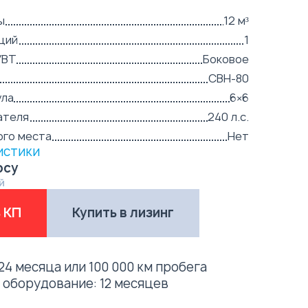
ы
12 м³
ций
1
УВТ
Боковое
СВН-80
ула
6×6
ателя
240 л.с.
ого места
Нет
истики
осу
й
 КП
Купить в лизинг
24 месяца или 100 000 км пробега
е оборудование:
12 месяцев