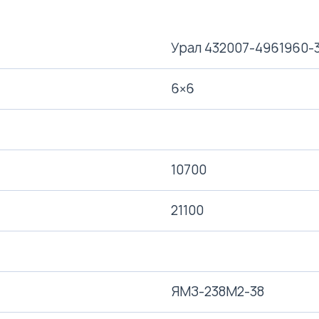
Урал 432007-4961960-
6×6
10700
21100
ЯМЗ-238М2-38