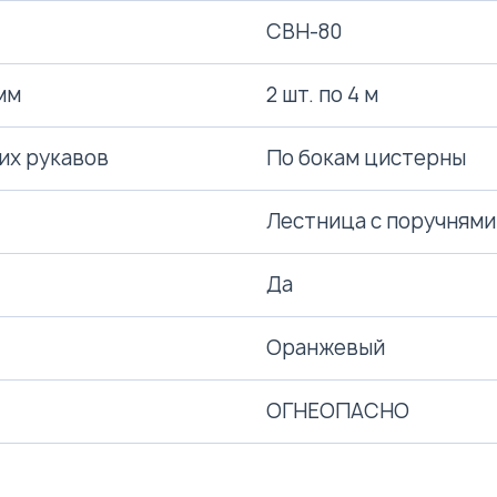
СВН-80
мм
2 шт. по 4 м
их рукавов
По бокам цистерны
Лестница с поручнями
Да
Оранжевый
ОГНЕОПАСНО