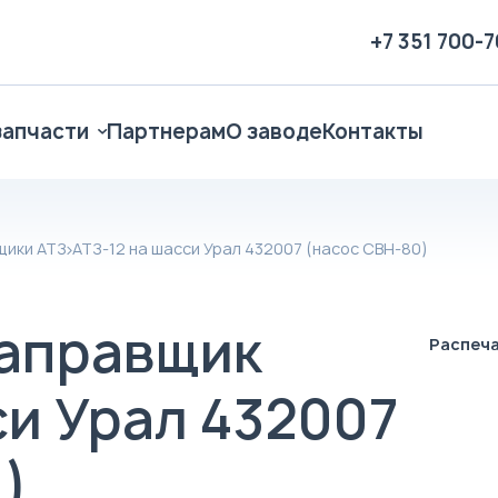
+7 351 700-
запчасти
Партнерам
О заводе
Контакты
щики АТЗ
АТЗ-12 на шасси Урал 432007 (насос СВН-80)
аправщик
Распеч
си Урал 432007
)