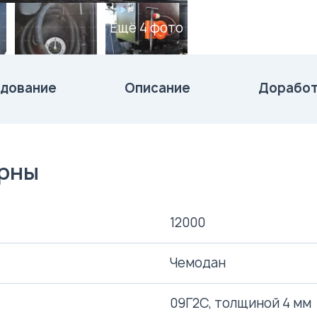
Ещё 4 фото
дование
Описание
Доработ
ерны
12000
Чемодан
09Г2С, толщиной 4 мм