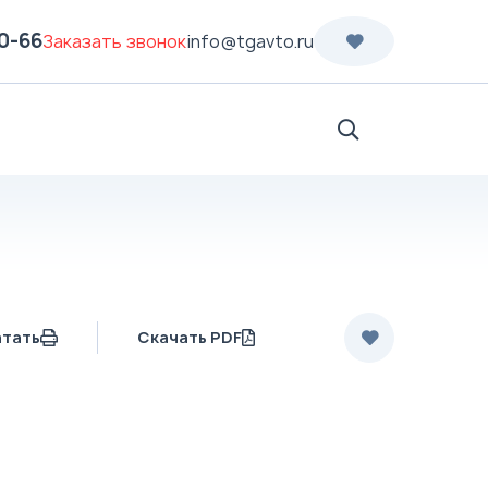
70-66
Заказать звонок
info@tgavto.ru
Поиск
атать
Скачать PDF