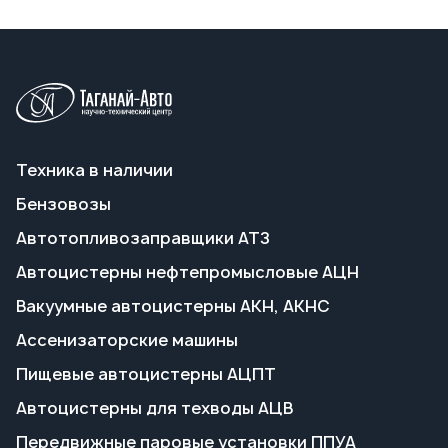
Техника в наличии
Бензовозы
Автотопливозаправщики АТЗ
Автоцистерны нефтепромысловые АЦН
Вакуумные автоцистерны АКН, АКНС
Ассенизаторские машины
Пищевые автоцистерны АЦПТ
Автоцистерны для техводы АЦВ
Передвижные паровые установки ППУА
Полуприцепы-цистерны
Прицепы-цистерны
Емкости по техзаданию