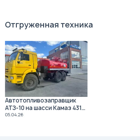
Отгруженная техника
Автотопливозаправщик
АТЗ-10 на шасси Камаз 43118
Роснефть
05.04.26